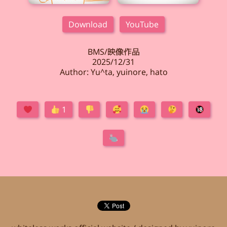
Download
YouTube
BMS/映像作品
2025/12/31
Author: Yu^ta, yuinore, hato
1