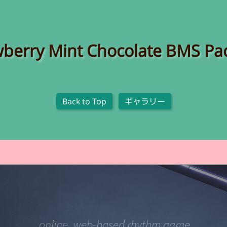
wberry Mint Chocolate BMS Pa
Back to Top
ギャラリー